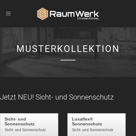
Toggle
navigation
MUSTERKOLLEKTION
Jetzt NEU! Sicht- und Sonnenschutz
Sicht- und
Luxaflex®
Sonnenschutz
Sonnenschutz
Sicht- und Sonnenschutz
Sicht- und Sonnenschutz